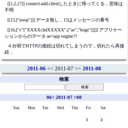
[[1,2,17]] connect-add-clientしたときに帰ってくる．意味は
不明
[[15,["noop"]]] データ無し．15はメッセージの番号
[[16,["c"["XXXXclidXXXXX",["ae","hoge"]]]]] アプリケー
ションからのデータ ae=app engine??
４分弱でHTTPの接続は切れてしまうので，切れたら再接
続．
2011-06
<< 2011-07 >>
2011-08
検索
06
<
2011-07
>
08
Sun
Mon
Tue
Wed
Thu
Fri
Sat
1
2