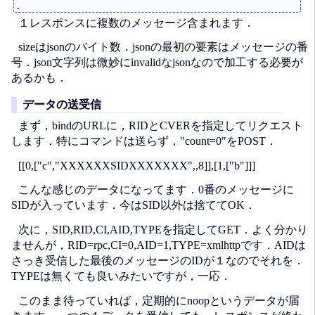
１レスポンスに複数のメッセージ含まれます．
sizeはjsonのバイト数．jsonの最初の要素はメッセージの番
号．json文字列は微妙にinvalidなjsonなので加工する必要が
あるかも．
データの送受信
まず，bindのURLに，RIDとCVERを指定してリクエスト
します．特にコマンドは送らず，"count=0"をPOST．
[[0,["c","XXXXXXSIDXXXXXXX",,8]],[1,["b"]]]
こんな感じのデータになってます．0番のメッセージに
SIDが入っています．今はSID以外は捨ててOK．
次に，SID,RID,CI,AID,TYPEを指定してGET．よく分かり
ませんが，RID=rpc,CI=0,AID=1,TYPE=xmlhttpです．AIDは
さっき受信した最後のメッセージのIDが１なのでそれを．
TYPEは無くても良いみたいですが，一応．
このまま待っていれば，定期的にnoopというデータが届