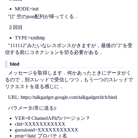
MODE=init
"[]" 空のjson配列が帰ってくる．
２回目
TYPE=xmlhttp
"111112"みたいなレスポンスがきますが，最後の"2"を受
信する前にコネクションを切る必要がある．
bind
メッセージを取得します．何かあったときにデータがく
るので，別スレッドで受信しつつ，もう一つのスレッドで
リクエストを送る感じに．
URL: https://talkgadget.google.com/talkgadget/dch/bind
パラメータ(常に送る):
VER=8 ChannelAPIのバージョン？
clid=XXXXXXXXXXX
gsessionid=XXXXXXXXXXX
prop='data' プロパティ名