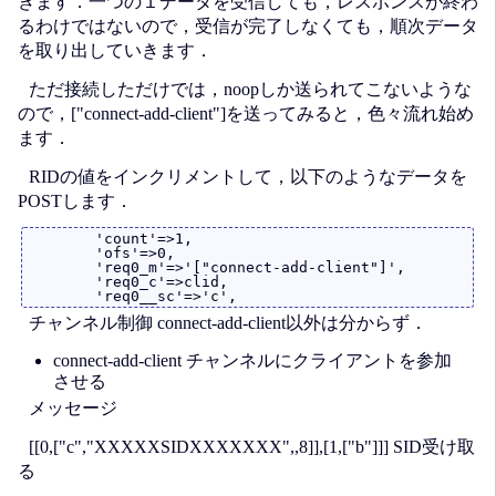
きます．一つの１データを受信しても，レスポンスが終わ
るわけではないので，受信が完了しなくても，順次データ
を取り出していきます．
ただ接続しただけでは，noopしか送られてこないような
ので，["connect-add-client"]を送ってみると，色々流れ始め
ます．
RIDの値をインクリメントして，以下のようなデータを
POSTします．
	'count'=>1,

	'ofs'=>0,

	'req0_m'=>'["connect-add-client"]',

	'req0_c'=>clid,

チャンネル制御 connect-add-client以外は分からず．
connect-add-client チャンネルにクライアントを参加
させる
メッセージ
[[0,["c","XXXXXSIDXXXXXXX",,8]],[1,["b"]]] SID受け取
る