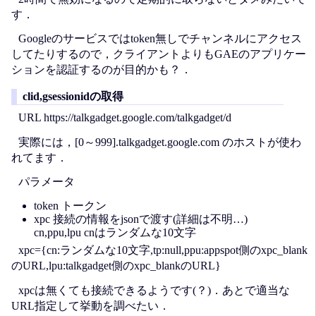
す．
Googleのサービスではtoken無しでチャンネルにアクセス
してたりするので，クライアントよりもGAEのアプリケー
ションを認証するのが目的かも？．
clid,gsessionidの取得
URL https://talkgadget.google.com/talkgadget/d
実際には，[0～999].talkgadget.google.com のホストが使わ
れてます．
パラメータ
token トークン
xpc 接続の情報をjsonで渡す(詳細は不明…)
cn,ppu,lpu cnはランダムな10文字
xpc={cn:ランダムな10文字,tp:null,ppu:appspot側のxpc_blank
のURL,lpu:talkgadget側のxpc_blankのURL}
xpcは無くても接続できるようです(？)．あとで適当な
URL指定して挙動を調べたい．