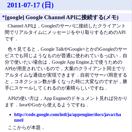
2011-07-17 (日)
*
[google] Google Channel APIに接続する(メモ)
Channel APIは，Googleのサーバに接続したクライアント
間でリアルタイムにメッセージをやり取りするためのAPI
です．
色々見てると，Google TalkやGoogle+とかのGoogleのサー
ビスでも同じようなものが普通に使われているっぽい．自
分で使いたい場合は，Google App Engine上で使うための
APIが用意されているので，大量のクライアント同士でリ
アルタイムな通信が実現できます．自前でサーバ用意する
と，コネクション数が多くなった時に大変なのですが，勝
手にスケールしてくれるのが素晴らしいですね．
APIの使い方は，App Engineのドキュメント見れば分かり
ます．JavaやGoから使えるようですね．
http://code.google.com/intl/ja/appengine/docs/java/cha
nnel/
ここからが本題．