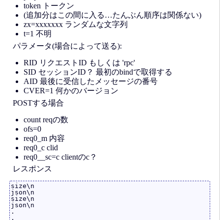
token トークン
(追加分はこの間に入る…たんぶん順序は関係ない)
zx=xxxxxxx ランダムな文字列
t=1 不明
パラメータ(場合によって送る):
RID リクエストID もしくは 'rpc'
SID セッションID？ 最初のbindで取得する
AID 最後に受信したメッセージの番号
CVER=1 何かのバージョン
POSTする場合
count reqの数
ofs=0
req0_m 内容
req0_c clid
req0__sc=c clientのc？
レスポンス
size\n

json\n

size\n

json\n

.

.
