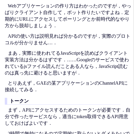
Webアプリケーションの作り方はわかったのですが，やっ
ぱりクライアント自作して，ボット作りたいですよね．定
期的にURLにアクセスしてポーリングとか前時代的なやり
方から脱却しましょう．
APIの使い方は説明見れば分かるのですが，実際のプロト
コルが分かりません…．
まあ，実際に使われてるJavaScriptを読めばクライアント
実装方法は分かるはずです．……Googleのサービスで使わ
れているjsファイル読んだことある人なら，JavaScript読む
のは真っ先に避けると思いますが．
とりあえず，GAEの某アプリケーションのChannelAPIに
接続してみる．
トークン
まず，APIにアクセスするためのトークンが必要です．自
分で作ったサービスなら，適当にtoken取得できるAPI用意
しておけばよいです．
2時間で無効になるので定期的に取らないとダメみたいで