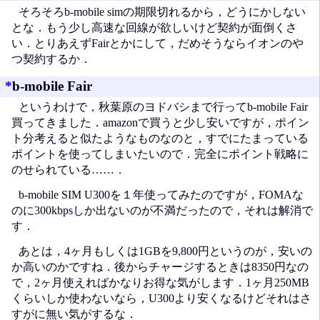
そろそろb-mobile simの期限切れるから，どうにかしない
とな．もう少し高速な回線が欲しいけど契約が面倒くさ
い．とりあえずFairとかにして，だめそうならイオンのや
つ契約するか．
*
b-mobile Fair
というわけで，秋葉原のヨドバシまで行ってb-mobile Fair
買ってきました．amazonで買うと少し安いですが，ポイン
ト分考えると似たようなものなのと，すでにたまっている
ポイントを使ってしまいたいので．完全にポイント戦略に
のせられている……．
b-mobile SIM U300を１年使ってみたのですが，FOMAな
のに300kbpsしか出ないのが不満だったので，それは解消で
す．
あとは，4ヶ月もしくは1GBを9,800円というのが，安いの
か高いのかですね．後からチャージするときは8350円なの
で，2ヶ月使えればかなりお得な気がします．1ヶ月250MB
くらいしか使わないなら，U300より安くなるけどそれはさ
すがに無い気がするな．