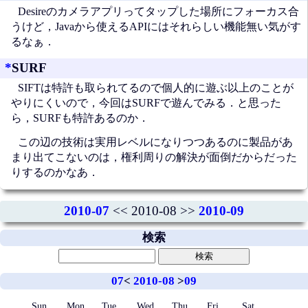
Desireのカメラアプリってタップした場所にフォーカス合
うけど，Javaから使えるAPIにはそれらしい機能無い気がす
るなぁ．
*
SURF
SIFTは特許も取られてるので個人的に遊ぶ以上のことが
やりにくいので，今回はSURFで遊んでみる．と思った
ら，SURFも特許あるのか．
この辺の技術は実用レベルになりつつあるのに製品があ
まり出てこないのは，権利周りの解決が面倒だからだった
りするのかなあ．
2010-07
<< 2010-08 >>
2010-09
検索
07
<
2010-08
>
09
Sun
Mon
Tue
Wed
Thu
Fri
Sat