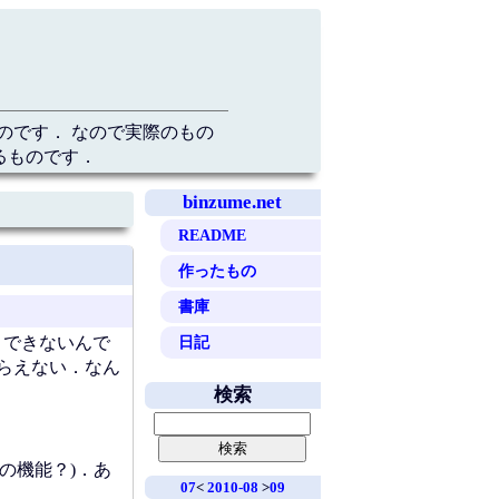
のです． なので実際のもの
るものです．
binzume.net
README
作ったもの
書庫
日記
トできないんで
もらえない．なん
検索
の機能？)．あ
07
<
2010-08
>
09