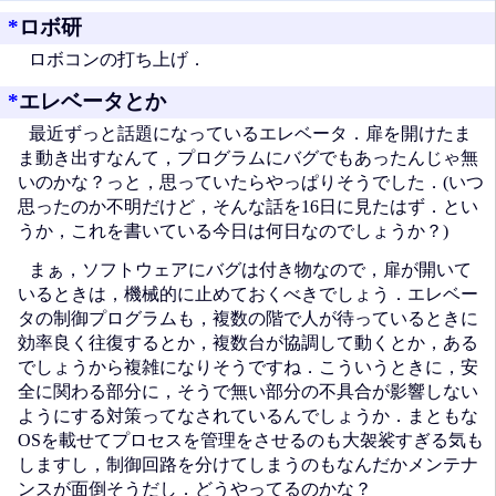
*
ロボ研
ロボコンの打ち上げ．
*
エレベータとか
最近ずっと話題になっているエレベータ．扉を開けたま
ま動き出すなんて，プログラムにバグでもあったんじゃ無
いのかな？っと，思っていたらやっぱりそうでした．(いつ
思ったのか不明だけど，そんな話を16日に見たはず．とい
うか，これを書いている今日は何日なのでしょうか？)
まぁ，ソフトウェアにバグは付き物なので，扉が開いて
いるときは，機械的に止めておくべきでしょう．エレベー
タの制御プログラムも，複数の階で人が待っているときに
効率良く往復するとか，複数台が協調して動くとか，ある
でしょうから複雑になりそうですね．こういうときに，安
全に関わる部分に，そうで無い部分の不具合が影響しない
ようにする対策ってなされているんでしょうか．まともな
OSを載せてプロセスを管理をさせるのも大袈裟すぎる気も
しますし，制御回路を分けてしまうのもなんだかメンテナ
ンスが面倒そうだし．どうやってるのかな？