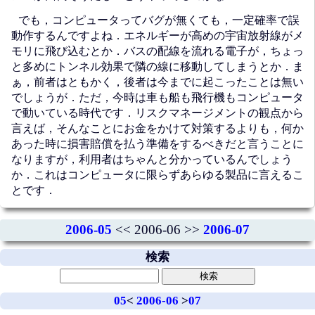
でも，コンピュータってバグが無くても，一定確率で誤
動作するんですよね．エネルギーが高めの宇宙放射線がメ
モリに飛び込むとか．バスの配線を流れる電子が，ちょっ
と多めにトンネル効果で隣の線に移動してしまうとか．ま
ぁ，前者はともかく，後者は今までに起こったことは無い
でしょうが．ただ，今時は車も船も飛行機もコンピュータ
で動いている時代です．リスクマネージメントの観点から
言えば，そんなことにお金をかけて対策するよりも，何か
あった時に損害賠償を払う準備をするべきだと言うことに
なりますが，利用者はちゃんと分かっているんでしょう
か．これはコンピュータに限らずあらゆる製品に言えるこ
とです．
2006-05
<< 2006-06 >>
2006-07
検索
05
<
2006-06
>
07