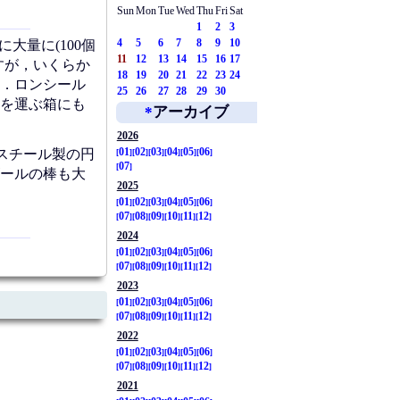
Sun
Mon
Tue
Wed
Thu
Fri
Sat
1
2
3
大量に(100個
4
5
6
7
8
9
10
11
12
13
14
15
16
17
すが，いくらか
18
19
20
21
22
23
24
．ロンシール
25
26
27
28
29
30
を運ぶ箱にも
*
アーカイブ
2026
01
02
03
04
05
06
スチール製の円
07
ールの棒も大
2025
01
02
03
04
05
06
07
08
09
10
11
12
2024
01
02
03
04
05
06
07
08
09
10
11
12
2023
01
02
03
04
05
06
07
08
09
10
11
12
2022
01
02
03
04
05
06
07
08
09
10
11
12
2021