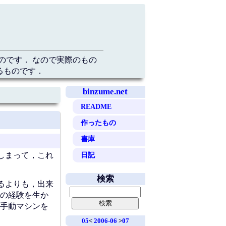
のです． なので実際のもの
るものです．
binzume.net
README
作ったもの
書庫
日記
しまって，これ
検索
るよりも，出来
の経験を生か
手動マシンを
05
<
2006-06
>
07