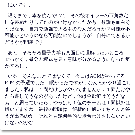
眠いです．
遅くまで，本を読んでいて，その後オイラーの五角数定
理を眺めたりしてたのがいけなかったかも．数論も面白そ
うだなぁ．自力で勉強できるものなんだろうか？可能か不
可能かというのなら可能なのでしょうが，自分にできるか
どうかが問題です．
あと，そろそろ量子力学も真面目に理解したいところ．
せっかく，微分方程式を見て意味が分かるようになった気
がするし．
いや，そんなことではなくて，今日はACMがやってる
ICPCの予選でした．眠かったですが，なんとかやり過ごし
ました．私は，１問だけしかやってませんが．１問だけや
たら難しそうなのがあったけど，他は全部解けそうだな
ぁ，と思っていたら，やっぱり１位のチームは１問以外は
解いてますね．最後の問題は，解析的に解いてちゃんと答
えが出るのか，それとも幾何学的な場合わけをしないとい
けないのかな．