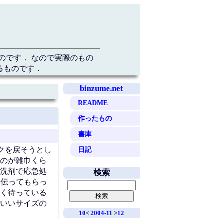
のです． なので実際のもの
るものです．
binzume.net
README
作ったもの
書庫
日記
クを戻そうとし
のが雑巾くら
洗剤で応急処
検索
手伝ってもらっ
く待っている
いいサイズの
10
<
2004-11
>
12