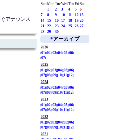
Sun
Mon
Tue
Wed
Thu
Fri
Sat
1
2
3
4
5
6
7
8
9
10
11
12
13
うすぐアナウンス
14
15
16
17
18
19
20
21
22
23
24
25
26
27
28
29
30
*
アーカイブ
2026
01
02
03
04
05
06
07
2025
01
02
03
04
05
06
07
08
09
10
11
12
2024
01
02
03
04
05
06
07
08
09
10
11
12
2023
01
02
03
04
05
06
07
08
09
10
11
12
2022
01
02
03
04
05
06
07
08
09
10
11
12
2021