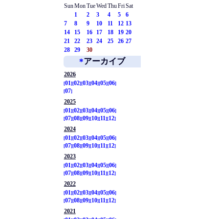
Sun
Mon
Tue
Wed
Thu
Fri
Sat
1
2
3
4
5
6
7
8
9
10
11
12
13
14
15
16
17
18
19
20
21
22
23
24
25
26
27
28
29
30
*
アーカイブ
2026
01
02
03
04
05
06
07
2025
01
02
03
04
05
06
07
08
09
10
11
12
2024
01
02
03
04
05
06
07
08
09
10
11
12
2023
01
02
03
04
05
06
07
08
09
10
11
12
2022
01
02
03
04
05
06
07
08
09
10
11
12
2021