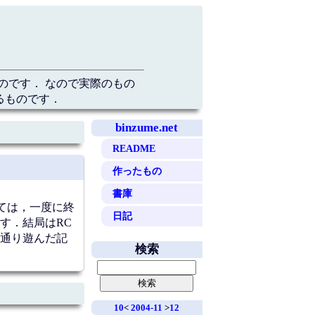
のです． なので実際のもの
るものです．
binzume.net
README
作ったもの
書庫
ては，一度に終
日記
す．結局はRC
通り遊んだ記
検索
10
<
2004-11
>
12