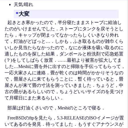
天気:晴れ
*
大変
起きとき寒かったので，半分寝たままストーブに給油し
たのがいけませんでした．ストーブにタンクを戻そうとし
たら，キャップが閉まってなかったらしくいきなり外れ
て，灯油がどばっと…．しかも，ふき取るものが雑巾くら
いしか見当たらなかったので，なにか液体を吸い取るのに
適したものを探した結果，ダンボールと粉洗剤で応急処置
(？)をしてしばらく放置．……最初より被害が拡大してま
した…Meshiに畳を外に出すのと掃除を手伝ってもらって，
一応大家さんに連絡．畳が乾くのは時間がかかりそうなの
で，畳屋さんに来てもらうことに．暫く待っていると，畳
屋さんが来て畳の寸法を測っていきました．ちょうど，中
古の畳があるらしいので，ちょうどいいサイズのを見つけ
て月曜日にまた来るらしい．
部屋は灯油くさいので，Meshiのところで寝る．
FreeBSDのftpを見たら，5.3-RELEASEのISOイメージが置
いてあるのを発見．待ってました．もうすぐアナウンスが