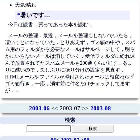
天気:晴れ
*
暑いです…
今日は読書．買ってあった本を読む．
メールの整理．最近，メールを整理もしないでいたら，
凄いことになっていた．とりあえず，ゴミ箱の中や，スパ
ム用のフォルダから必要なメールはサルベージして，明ら
かにいらないメールは消していく．受信フォルダに紛れ込
んで放置されてたスパムメールも200通くらい消す．あま
りに酷いので，久しぶりに振り分けの設定を見直す．
HTMLメールやファイルが添付されたメールは相変わらず
ゴミ箱行き．一応，消す前に件名だけチェックしてます
が…．
2003-06
<< 2003-07 >>
2003-08
検索
06
<
2003-07
>
08