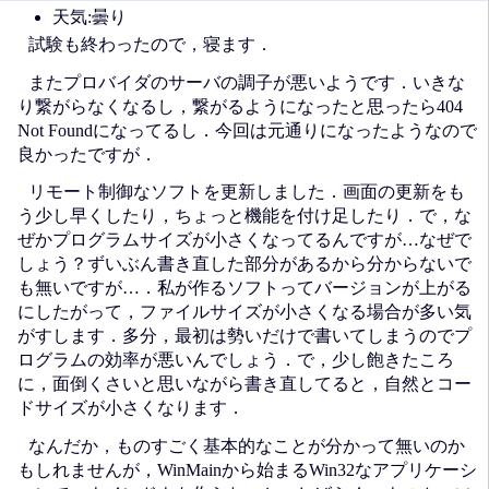
天気:曇り
試験も終わったので，寝ます．
またプロバイダのサーバの調子が悪いようです．いきな
り繋がらなくなるし，繋がるようになったと思ったら404
Not Foundになってるし．今回は元通りになったようなので
良かったですが．
リモート制御なソフトを更新しました．画面の更新をも
う少し早くしたり，ちょっと機能を付け足したり．で，な
ぜかプログラムサイズが小さくなってるんですが…なぜで
しょう？ずいぶん書き直した部分があるから分からないで
も無いですが…．私が作るソフトってバージョンが上がる
にしたがって，ファイルサイズが小さくなる場合が多い気
がすします．多分，最初は勢いだけで書いてしまうのでプ
ログラムの効率が悪いんでしょう．で，少し飽きたころ
に，面倒くさいと思いながら書き直してると，自然とコー
ドサイズが小さくなります．
なんだか，ものすごく基本的なことが分かって無いのか
もしれませんが，WinMainから始まるWin32なアプリケーシ