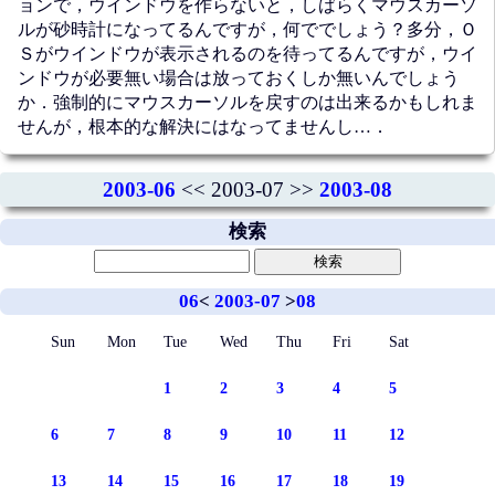
ョンで，ウインドウを作らないと，しばらくマウスカーソ
ルが砂時計になってるんですが，何ででしょう？多分，Ｏ
Ｓがウインドウが表示されるのを待ってるんですが，ウイ
ンドウが必要無い場合は放っておくしか無いんでしょう
か．強制的にマウスカーソルを戻すのは出来るかもしれま
せんが，根本的な解決にはなってませんし…．
2003-06
<< 2003-07 >>
2003-08
検索
06
<
2003-07
>
08
Sun
Mon
Tue
Wed
Thu
Fri
Sat
1
2
3
4
5
6
7
8
9
10
11
12
13
14
15
16
17
18
19