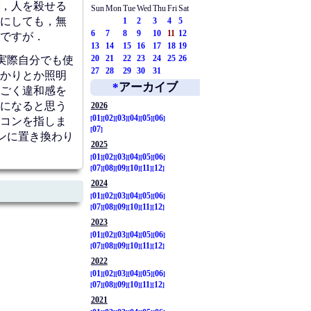
，人を殺せる
Sun
Mon
Tue
Wed
Thu
Fri
Sat
にしても，無
1
2
3
4
5
6
7
8
9
10
11
12
ですが．
13
14
15
16
17
18
19
20
21
22
23
24
25
26
実際自分でも使
27
28
29
30
31
かりとか照明
*
アーカイブ
ごく違和感を
になると思う
2026
01
02
03
04
05
06
コンを指しま
07
ンに置き換わり
2025
01
02
03
04
05
06
07
08
09
10
11
12
2024
01
02
03
04
05
06
07
08
09
10
11
12
2023
01
02
03
04
05
06
07
08
09
10
11
12
2022
01
02
03
04
05
06
07
08
09
10
11
12
2021