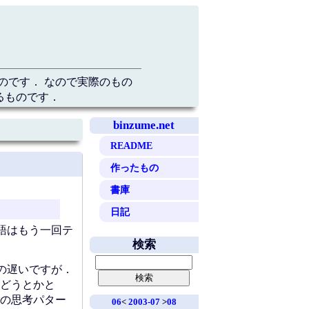
のです． なので実際のもの
るものです．
binzume.net
README
作ったもの
書庫
日記
語はもう一回テ
検索
の遅いですが．
どうとかと
の思考パター
06
<
2003-07
>
08