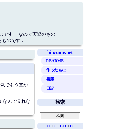
のです． なので実際のもの
るものです．
binzume.net
README
作ったもの
書庫
本気でもう置か
日記
てなんで見れな
検索
10
<
2001-11
>
12