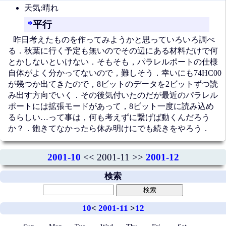
天気:晴れ
*
平行
昨日考えたものを作ってみようかと思っていろいろ調べ
る．秋葉に行く予定も無いのでその辺にある材料だけで何
とかしないといけない．そもそも，パラレルポートの仕様
自体がよく分かってないので，難しそう．幸いにも74HC00
が幾つか出てきたので，8ビットのデータを2ビットずつ読
み出す方向でいく．その後気付いたのだが最近のパラレル
ポートには拡張モードがあって，8ビット一度に読み込め
るらしい…って事は，何も考えずに繋げば動くんだろう
か？．飽きてなかったら休み明けにでも続きをやろう．
2001-10
<< 2001-11 >>
2001-12
検索
10
<
2001-11
>
12