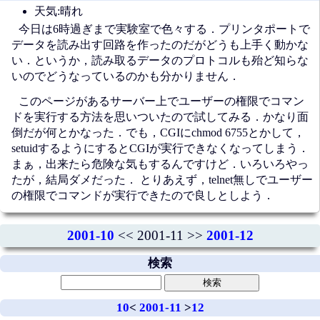
天気:晴れ
今日は6時過ぎまで実験室で色々する．プリンタポートで
データを読み出す回路を作ったのだがどうも上手く動かな
い．というか，読み取るデータのプロトコルも殆ど知らな
いのでどうなっているのかも分かりません．
このページがあるサーバー上でユーザーの権限でコマン
ドを実行する方法を思いついたので試してみる．かなり面
倒だが何とかなった．でも，CGIにchmod 6755とかして，
setuidするようにするとCGIが実行できなくなってしまう．
まぁ，出来たら危険な気もするんですけど．いろいろやっ
たが，結局ダメだった．
とりあえず，telnet無しでユーザー
の権限でコマンドが実行できたので良しとしよう．
2001-10
<< 2001-11 >>
2001-12
検索
10
<
2001-11
>
12