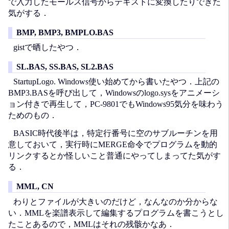
で入力したモールス信号からテキストに変換したりできた
気がする．
BMP, BMP3, BMPLO.BAS
gistで晒したやつ．
SL.BAS, SS.BAS, SL2.BAS
StartupLogo. Windows使い始めてから書いたやつ．上記の
BMP3.BASを呼び出して，Windowsのlogo.sysをアニメーシ
ョン付きで再生して，PC-9801でもWindows95気分を味わう
ためのもの．
BASIC時代後半は，特定行番号に空のサブルーチンを用
意しておいて，実行時にMERGE命令でプログラムを動的
リンクするとか怪しいこと普通にやってしまってた気がす
る．
MML, CN
わりとファイルが大きいのだけど，なんなのか分からな
い．MMLを楽譜表示して編集するプログラムを書こうとし
たことあるので，MMLはそれの残骸かなあ．