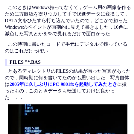
このときはWindows持ってなくて，ゲーム用の画像を作る
ために方眼紙を塗りつぶして手で16進データに変換して，
DATA文をひたすら打ち込んでいたので，どこかで触った
Windowsのペイントが画期的に見えて書きました．16色に
減色した写真とかを98で見れるだけで面白かった．
この時期に書いたコードで手元にデジタルで残っている
のはこれだけっぽい．．．
FILES "*.BAS
とあるディレクトリのFILESの結果が写った写真があった
ので，同時期に何を書いてたのかも思い出した．写真自体
は
2005年に久しぶりにPC-9801fxを起動してみたとき
に撮
ったもの．このときデータも転送しておけば良かっ
た．．．