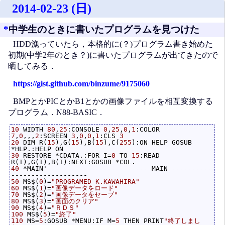
2014-02-23 (日)
*
中学生のときに書いたプログラムを見つけた
HDD漁っていたら，本格的に(？)プログラム書き始めた
初期(中学2年のとき？)に書いたプログラムが出てきたので
晒してみる．
https://gist.github.com/binzume/9175060
BMPとかPICとかB1とかの画像ファイルを相互変換する
プログラム．N88-BASIC．
10
 WIDTH 
80
,
25
:CONSOLE 
0
,
25
,
0
,
1
:COLOR 
7
,
0
,,,
2
:SCREEN 
3
,
0
,
0
,
1
:CLS 
3
20
 DIM R(
15
),G(
15
),B(
15
),C(
255
):ON HELP GOSUB 
30
 RESTORE *CDATA.:FOR I=
0
 TO 
15
:READ 
40
 *MAIN'------------------------- MAIN ----------
50
 MS$(
0
)=
"PROGRAMED K.KAWAHIRA"
60
 MS$(
1
)=
"画像データをロード"
70
 MS$(
2
)=
"画像データをセーブ"
80
 MS$(
3
)=
"画面のクリア"
90
 MS$(
4
)=
"ＲＤＳ"
100
 MS$(
5
)=
"終了"
110
 MS=
5
:GOSUB *MENU:IF M=
5
 THEN PRINT
"終了しまし