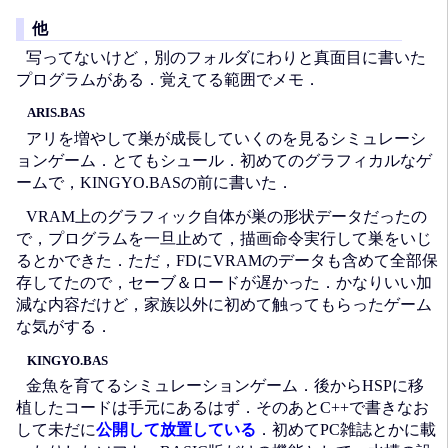
他
写ってないけど，別のフォルダにわりと真面目に書いた
プログラムがある．覚えてる範囲でメモ．
ARIS.BAS
アリを増やして巣が成長していくのを見るシミュレーシ
ョンゲーム．とてもシュール．初めてのグラフィカルなゲ
ームで，KINGYO.BASの前に書いた．
VRAM上のグラフィック自体が巣の形状データだったの
で，プログラムを一旦止めて，描画命令実行して巣をいじ
るとかできた．ただ，FDにVRAMのデータも含めて全部保
存してたので，セーブ＆ロードが遅かった．かなりいい加
減な内容だけど，家族以外に初めて触ってもらったゲーム
な気がする．
KINGYO.BAS
金魚を育てるシミュレーションゲーム．後からHSPに移
植したコードは手元にあるはず．そのあとC++で書きなお
して未だに
公開して放置している
．初めてPC雑誌とかに載