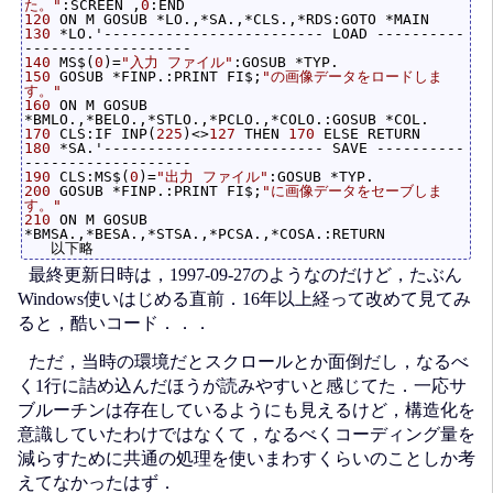
た。"
:SCREEN ,
0
120
130
 *LO.'------------------------- LOAD ----------
140
 MS$(
0
)=
"入力 ファイル"
150
 GOSUB *FINP.:PRINT FI$;
"の画像データをロードしま
す。"
160
 ON M GOSUB 
170
 CLS:IF INP(
225
)<>
127
 THEN 
170
180
 *SA.'------------------------- SAVE ----------
190
 CLS:MS$(
0
)=
"出力 ファイル"
200
 GOSUB *FINP.:PRINT FI$;
"に画像データをセーブしま
す。"
210
 ON M GOSUB 
*BMSA.,*BESA.,*STSA.,*PCSA.,*COSA.:RETURN

最終更新日時は，1997-09-27のようなのだけど，たぶん
Windows使いはじめる直前．16年以上経って改めて見てみ
ると，酷いコード．．．
ただ，当時の環境だとスクロールとか面倒だし，なるべ
く1行に詰め込んだほうが読みやすいと感じてた．一応サ
ブルーチンは存在しているようにも見えるけど，構造化を
意識していたわけではなくて，なるべくコーディング量を
減らすために共通の処理を使いまわすくらいのことしか考
えてなかったはず．