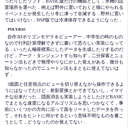
ったりしたソフト．BASIC版だけの機能として，水槽の設
置場所を選べた．例えば野外に置いておくと猫にやられる
イベントとか発生したり冬に凍って全滅する．野外に置い
てはいけない．HSP版では冷凍保存できるようになった．
POLY.BAS
自作3Dポリゴンモデラ＆ビューアー．中学生の時のもの
なので行列計算理解できずに書いて恐ろしい実装になって
る．いったん極座標系にしたデータを生成したりするのだ
けど，アーク・タンジェントすら知らず，二分探索とニュ
ートン法もどきで無理やりなにかした覚えがある．微分も
知らなかったのでニュートン法もまともに使えてないは
ず．
3面図と任意視点のビューを切り替えながら操作できるよ
うにはなってたけど，射影変換とかできてないし，イマイ
チな出来だった．隠面消去も実装しようとしたけどBASIC
でまともな速度になるアルゴリズムを思いつかなくて，事
前にいくつかの方向に沿って面をソートしたデータを作っ
て，それをヒントに何かするという意味不明なものを書こ
うとして，どうなったのか覚えてない．