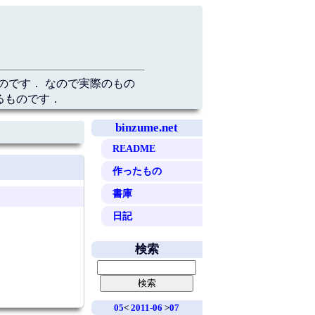
のです． なので実際のもの
るものです．
binzume.net
README
作ったもの
書庫
日記
検索
05
<
2011-06
>
07