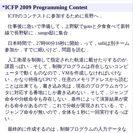
*
ICFP 2009 Programming Contest
ICFPのコンテストに参加するために長野へ．
仕事後に急いで準備して，上野駅でgotoと夕食食べて新幹
線で長野駅に．sango邸に集合．
日本時間で，27時00分16秒に開始．って，safiiは別チーム
参加か．すでに眠いけど，問題を読む．
人工衛星を制御して指定された軌道に載せたりするのが
課題っぽい．そして，制御プログラムは存在しないコンピ
ュータで動くものなので，VMを作成しなければいけな
い．かなり特殊なCPUで，任意のメモリアドレスから読む
ことは出来ても，書き込み先は，現在のプログラムカウン
タに対応する番地にしか書き込めない．そして，ジャンプ
命令や分岐命令も存在しない．条件によって演算結果が変
わる命令があるので，これで分岐が実現されている．で，
ジャンプ命令が無いので，全体を１秒に一回実行するっぽ
い．
最終的に作成するのは，制御プログラムの入力データな