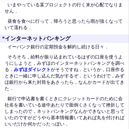
いまやっている某プロジェクトの行く末が心配でなりま
せん．
昼食を食べに行って，帰ろうと思ったら雨が強くなって
いて濡れる．
*
インターネットバンキング
イーバンク銀行の定期預金を解約し続ける日々．
そろそろ，給料が振り込まれているはずの口座を使うよ
うにしようと，みずほのインターネットバンキングを調べ
る．
みずほダイレクト
がそうですね．というか，口座作る
ときに一緒に申し込んだ気がするぞ．というわけで，みず
ほ銀行から来た封筒をあさったら，なんかカードが出てき
た．
銀行で申込書を書くときにクレジットカードのために会
社名を書いている途中あたりで面倒くさくなって挫折して
しまったので，ネットバンキングなんかできないと思って
いたのですがどうやら基本情報書いてあれば丸を付ければ
いいだけか何かだったっぽい．