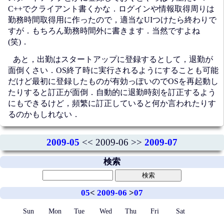
C++でクライアント書くかな．ログインや情報取得周りは
勤務時間取得用に作ったので，適当なUIつけたら終わりで
すが．もちろん勤務時間外に書きます．当然ですよね
(笑)．
あと，出勤はスタートアップに登録するとして，退勤が
面倒くさい．OS終了時に実行されるようにすることも可能
だけど最初に登録したものが有効っぽいのでOSを再起動し
たりすると訂正が面倒．自動的に退勤時刻を訂正するよう
にもできるけど，頻繁に訂正していると何か言われたりす
るのかもしれない．
2009-05
<< 2009-06 >>
2009-07
検索
05
<
2009-06
>
07
Sun
Mon
Tue
Wed
Thu
Fri
Sat