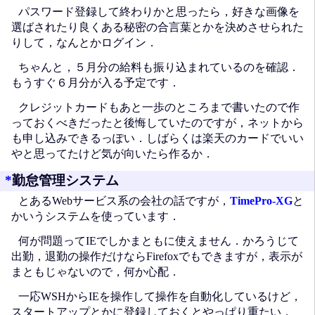
パスワード登録して終わりかと思ったら，好きな画像を
選ばされたり良くある秘密の合言葉とかを決めさせられた
りして，なんとかログイン．
ちゃんと，５月分の給料も振り込まれているのを確認．
もうすぐ６月分が入る予定です．
クレジットカードもあと一歩のところまで書いたので作
っておくべきだったと後悔していたのですが，ネットから
も申し込みできるっぽい．しばらくは楽天のカードでいい
やと思ってたけど気が向いたら作るか．
*
勤怠管理システム
とあるWebサービス系の会社の話ですが，
TimePro-XG
と
かいうシステムを使っています．
何が問題ってIEでしかまともに使えません．かろうじて
出勤，退勤の操作だけならFirefoxでもできますが，表示が
まともじゃないので，何か心配．
一応WSHからIEを操作して操作を自動化しているけど，
スタートアップとかに登録しておくとやっぱり重たい．