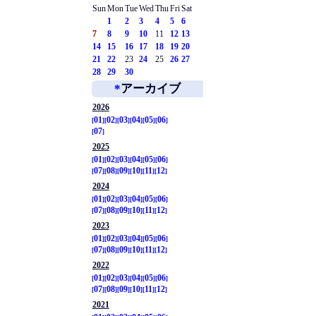
Sun
Mon
Tue
Wed
Thu
Fri
Sat
1
2
3
4
5
6
7
8
9
10
11
12
13
14
15
16
17
18
19
20
21
22
23
24
25
26
27
28
29
30
*
アーカイブ
2026
01
02
03
04
05
06
07
2025
01
02
03
04
05
06
07
08
09
10
11
12
2024
01
02
03
04
05
06
07
08
09
10
11
12
2023
01
02
03
04
05
06
07
08
09
10
11
12
2022
01
02
03
04
05
06
07
08
09
10
11
12
2021