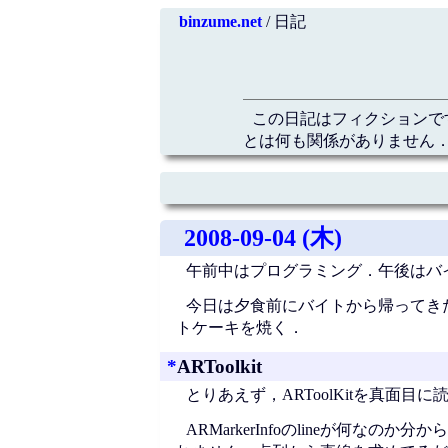
binzume.net
/ 日記
この日記はフィクションで
とは何も関係がありません．
2008-09-04 (木)
午前中はプログラミング．午後はバ
今日は夕食前にバイトから帰ってきた
トケーキを焼く．
*
ARToolkit
とりあえず，ARToolKitを真面
ARMarkerInfoのlineが何