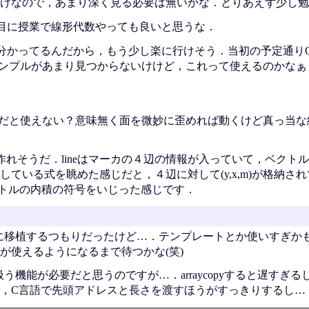
けなので，あまり深く見る必要は無いかな．とりあえず少し勉
目に授業で線形代数やっても良いと思うな．
かってるんだから，もう少し楽に行けそう．当初の予定通りOp
やサンプルがあまり見つからないけけど，これって使えるのかなぁ
平面だと使えない？意味無く面を微妙に歪めれば動くけど真っ当
．
自分で作れそうだ．lineはマーカの４辺の情報が入っていて，ベクト
いる式を眺めた感じだと，４辺に対して(y,x,m)が格納されて
トルの内積の符号をいじった感じです．
aに移植するつもりだったけど…．テンプレートとか使いすぎかも
が使えるようになるまで待つかな(笑)
扱う機能が必要だと思うのですが…．arraycopyすると遅すぎ
，C言語で先頭アドレスと長さを渡すほうがすっきりするし…