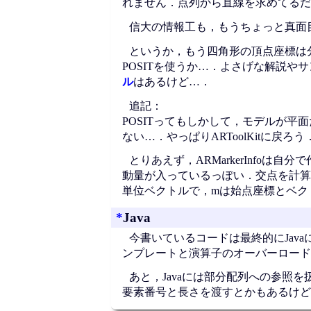
れません．点列から直線を求めてるだ
信大の情報工も，もうちょっと真面
というか，もう四角形の頂点座標は分
POSITを使うか…．よさげな解説
ル
はあるけど…．
追記：
POSITってもしかして，モデルが
ない…．やっぱりARToolKitに戻ろう
とりあえず，ARMarkerInfoは
動量が入っているっぽい．交点を計算して
単位ベクトルで，mは始点座標とベク
*
Java
今書いているコードは最終的にJav
ンプレートと演算子のオーバーロード
あと，Javaには部分配列への参照を
要素番号と長さを渡すとかもあるけど