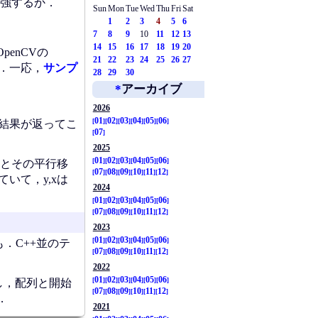
強するか．
Sun
Mon
Tue
Wed
Thu
Fri
Sat
1
2
3
4
5
6
7
8
9
10
11
12
13
14
15
16
17
18
19
20
enCVの
21
22
23
24
25
26
27
．一応，
サンプ
28
29
30
*
アーカイブ
2026
01
02
03
04
05
06
な結果が返ってこ
07
2025
01
02
03
04
05
06
ルとその平行移
07
08
09
10
11
12
いて，y,xは
2024
01
02
03
04
05
06
07
08
09
10
11
12
2023
01
02
03
04
05
06
．C++並のテ
07
08
09
10
11
12
2022
01
02
03
04
05
06
るし，配列と開始
07
08
09
10
11
12
．
2021