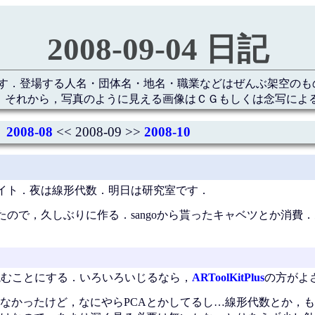
2008-09-04 日記
す．登場する人名・団体名・地名・職業などはぜんぶ架空のも
 それから，写真のように見える画像はＣＧもしくは念写によ
2008-08
<< 2008-09 >>
2008-10
イト．夜は線形代数．明日は研究室です．
ので，久しぶりに作る．sangoから貰ったキャベツとか消費
目に読むことにする．いろいろいじるなら，
ARToolKitPlus
の方がよ
なのか分からなかったけど，なにやらPCAとかしてるし…線形代数とか