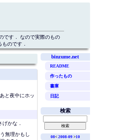
のです． なので実際のもの
るものです．
binzume.net
README
作ったもの
書庫
．あと夜中にホッ
日記
検索
さげかな．
，もう無理かもし
08
<
2008-09
>
10