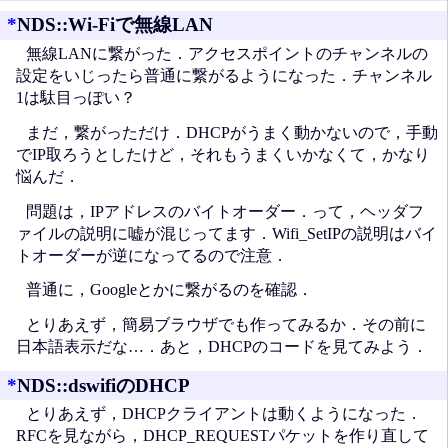
*
NDS::Wi-Fiで無線LAN
無線LANに繋がった．アクセスポイントのチャンネルの
設定をいじったら普通に繋がるようになった．チャンネル
1は駄目っぽい？
まだ，繋がっただけ．DHCPがうまく動かないので，手動
でIP取ろうとしたけど，それもうまくいかなくて，かなり
悩んだ．
問題は，IPアドレスのバイトオーダー．って，ヘッダフ
ァイルの説明に嘘が混じってます．Wifi_SetIPの説明はバイ
トオーダーが逆になってるので注意．
普通に，Googleとかに繋がるのを確認．
とりあえず，簡易ブラウザでも作ってみるか．その前に
日本語表示だな…．あと，DHCPのコードを見てみよう．
*
NDS::dswifiのDHCP
とりあえず，DHCPクライアントは動くようになった．
RFCを見ながら，DHCP_REQUESTパケットを作り直して