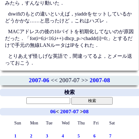
みたら，すんなり動いた．
dswifiのもとの違いといえば，yiaddrをセットしているか
どうかかな……と思ったけど，これはハズレ．
MACアドレスの後の10バイトを初期化してないのが原因
だった．「for(i=6;i<16;i++) dhcp_p->chaddr[i]=0;」とするだ
けで手元の無線LANルータはIPをくれた．
とりあえず怪しげな英語で，間違ってるよ，とメール送
っておこう．
2007-06
<< 2007-07 >>
2007-08
検索
06
<
2007-07
>
08
Sun
Mon
Tue
Wed
Thu
Fri
Sat
1
2
3
4
5
6
7