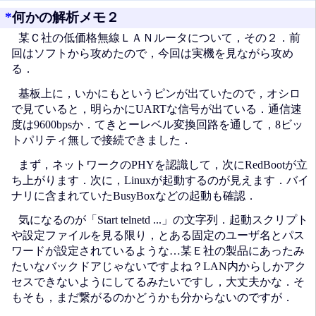
*
何かの解析メモ２
某Ｃ社の低価格無線ＬＡＮルータについて，その２．前
回はソフトから攻めたので，今回は実機を見ながら攻め
る．
基板上に，いかにもというピンが出ていたので，オシロ
で見ていると，明らかにUARTな信号が出ている．通信速
度は9600bpsか．てきとーレベル変換回路を通して，8ビッ
トパリティ無しで接続できました．
まず，ネットワークのPHYを認識して，次にRedBootが立
ち上がります．次に，Linuxが起動するのが見えます．バイ
ナリに含まれていたBusyBoxなどの起動も確認．
気になるのが「Start telnetd ...」の文字列．起動スクリプト
や設定ファイルを見る限り，とある固定のユーザ名とパス
ワードが設定されているような…某Ｅ社の製品にあったみ
たいなバックドアじゃないですよね？LAN内からしかアク
セスできないようにしてるみたいですし，大丈夫かな．そ
もそも，まだ繋がるのかどうかも分からないのですが．