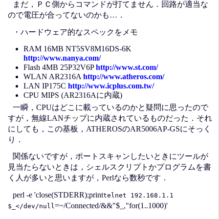
まだ，ＰＣ側からコマンドが打てません．回路が適当な
ので電圧が合ってないのかも…．
・ハードウェア的なスペックをメモ
RAM 16MB NT5SV8M16DS-6K
http://www.nanya.com/
Flash 4MB 25P32V6P
http://www.st.com/
WLAN AR2316A
http://www.atheros.com/
LAN IP175C
http://www.icplus.com.tw/
CPU MIPS (AR2316Aに内蔵)
一瞬，CPUはどこに載っているのかと疑問に思ったので
すが，無線LANチップに内蔵されているものだった．それ
にしても，この基板，ATHEROSのAR5006AP-GSにそっく
り．
関係ないですが，ポートスキャンしたいときにツールが
見当たらないときは，シェルスクリプトかプログラムを書
く人が多いと思いますが，Perlなら数秒です．
perl -e 'close(STDERR);print
telnet 192.168.1.1
=~/Connected/&&"$_,"for(1..1000)'
$_</dev/null