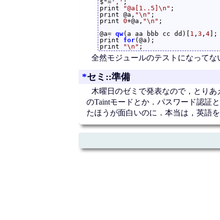
$"=
','
;

print 
"@a[1..5]\n"
;

print @a,
"\n"
;

print 
0
+@a,
"\n"
;

@a= 
qw
(a aa bbb cc dd)[
1
,
3
,
4
];

print 
for
(@a);

print 
"\n"
全然モジュールのテストになってな
*
セミ::準備
木曜日のゼミで発表なので，とりあえ
のTaintモードとか．パスワード認
たほうが面白いのに．本当は，英語を