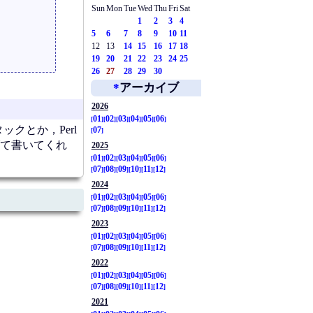
Sun
Mon
Tue
Wed
Thu
Fri
Sat
1
2
3
4
5
6
7
8
9
10
11
12
13
14
15
16
17
18
19
20
21
22
23
24
25
26
27
28
29
30
*
アーカイブ
2026
01
02
03
04
05
06
クとか，Perl
07
げて書いてくれ
2025
01
02
03
04
05
06
07
08
09
10
11
12
2024
01
02
03
04
05
06
07
08
09
10
11
12
2023
01
02
03
04
05
06
07
08
09
10
11
12
2022
01
02
03
04
05
06
07
08
09
10
11
12
2021