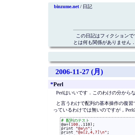
binzume.net
/ 日記
この日記はフィクションで
とは何も関係がありません．
2006-11-27 (月)
*
Perl
Perlはいいです．このわけの分か
と言うわけで配列の基本操作の復習
っているわけでは無いのですが，Per
# 配列のテスト
@a=(
100
..110);

print 
"@a\n"
;

print 
"@a[2,4,7]\n"
;
