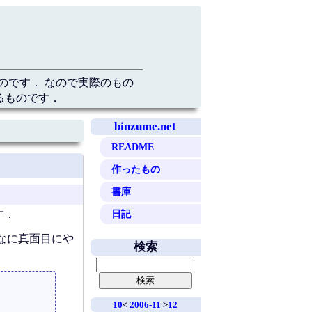
のです． なので実際のもの
るものです．
binzume.net
README
作ったもの
書庫
日記
す．
なに真面目にや
検索
10
<
2006-11
>
12