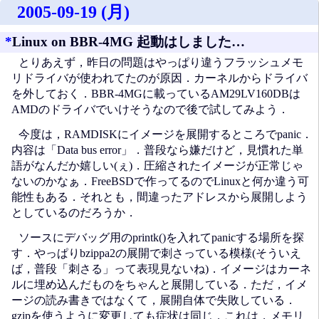
2005-09-19 (月)
*
Linux on BBR-4MG 起動はしました…
とりあえず，昨日の問題はやっぱり違うフラッシュメモ
リドライバが使われてたのが原因．カーネルからドライバ
を外しておく．BBR-4MGに載っているAM29LV160DBは
AMDのドライバでいけそうなので後で試してみよう．
今度は，RAMDISKにイメージを展開するところでpanic．
内容は「Data bus error」．普段なら嫌だけど，見慣れた単
語がなんだか嬉しい(ぇ)．圧縮されたイメージが正常じゃ
ないのかなぁ．FreeBSDで作ってるのでLinuxと何か違う可
能性もある．それとも，間違ったアドレスから展開しよう
としているのだろうか．
ソースにデバッグ用のprintk()を入れてpanicする場所を探
す．やっぱりbzippa2の展開で刺さっている模様(そういえ
ば，普段「刺さる」って表現見ないね)．イメージはカーネ
ルに埋め込んだものをちゃんと展開している．ただ，イメ
ージの読み書きではなくて，展開自体で失敗している．
gzipを使うように変更しても症状は同じ．これは，メモリ