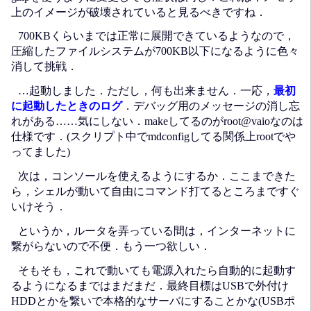
上のイメージが破壊されていると見るべきですね．
700KBくらいまでは正常に展開できているようなので，
圧縮したファイルシステムが700KB以下になるように色々
消して挑戦．
…起動しました．ただし，何も出来ません．一応，
最初
に起動したときのログ
．デバッグ用のメッセージの消し忘
れがある……気にしない．makeしてるのがroot@vaioなのは
仕様です．(スクリプト中でmdconfigしてる関係上rootでや
ってました)
次は，コンソールを使えるようにするか．ここまできた
ら，シェルが動いて自由にコマンド打てるところまですぐ
いけそう．
というか，ルータを弄っている間は，インターネットに
繋がらないので不便．もう一つ欲しい．
そもそも，これで動いても電源入れたら自動的に起動す
るようになるまではまだまだ．最終目標はUSBで外付け
HDDとかを繋いで本格的なサーバにすることかな(USBポ