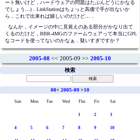
ート無いけど，ハードウェアの問題はたぶんどうにかなる
でしょう…)．LinkStationはちょっと高価で手が出ないか
ら，これで出来れば嬉しいのだけど…．
なんか，イメージの中に見覚えのある部分がかなり出て
くるのだけど，BBR-4MGのファームウェアって本当にGPL
なコードを使ってないのかなぁ．疑いすぎですか？
2005-08
<< 2005-09 >>
2005-10
検索
08
<
2005-09
>
10
Sun
Mon
Tue
Wed
Thu
Fri
Sat
1
2
3
4
5
6
7
8
9
10