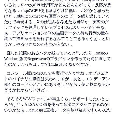
いると，X.orgのCPU使用率がどんどんあがって，反応が悪
くなる．xhspのCPU使用率はやけに低い．バグかと思った
けど，単純にpixmapから画面へのコピーを繰り返している
だけで再現する．Xの仕組みを考えたら当然か．実際のグ
ラフィックを処理しているプロセスはXサーバだからな
ぁ．アプリケーションがXの描画データの待ち行列の量を
調べて描画命令を発行するなんてことできるかなぁ．とい
うか，やるべきなのかもわからない．
直した記憶のあるバグが残っていると思ったら，xhspの
Windows版でRegnessemのプラグインを作ってた時に直して
たのか．こっちは，すでにxhspじゃないですが．
コンソール版はMacOSでも実行できますね．オブジェク
トのバイナリ互換性は失われますが．あと，エンディアン
依存のコードがどこかにありそうだから，使い物になるか
どうかわからないけど．
そろそろWAVファイルの再生くらいサポートしたいとこ
ろだけど，ALSAかOSSを使って音源にアクセスするのが
いいかなぁ．/dev/dspに直接データを放り込んでもいいんだ