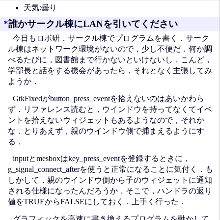
天気:曇り
*
誰かサークル棟にLANを引いてください
今日もロボ研．サークル棟でプログラムを書く．サーク
ル棟はネットワーク環境がないので，少し不便だ．何か調
べるたびに，図書館まで行かないといけないし．こんど，
学部長と話をする機会があったら，それとなく主張してみ
ようか．
GtkFixedがbutton_press_eventを拾えないのはあいかわら
ず．リファレンス読むと，ウインドウを持ってなくてイベ
ントを拾えないウィジェットもあるようなので，それか
な．とりあえず，親のウインドウ側で捕まえるようにす
る．
inputとmesboxはkey_press_eventを登録するときに，
g_signal_connect_afterを使うと正常になることに気付く．も
しかして，親のウインドウ側から子のウィジェットに通知
される仕様になったんだろうか．そこで，ハンドラの返り
値をTRUEからFALSEにしておく．上手く行った．
グラフィックを高速に書き換えるプログラムを動かして