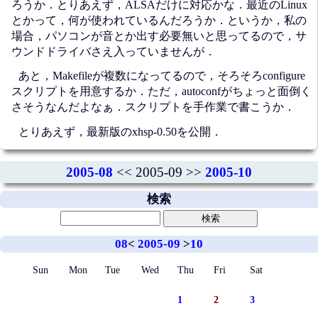
ろうか．とりあえず，ALSAだけに対応かな．最近のLinux
とかって，何が使われているんだろうか．というか，私の
場合，パソコンが音とか出す必要無いと思ってるので，サ
ウンドドライバさえ入っていませんが．
あと，Makefileが複数になってるので，そろそろconfigure
スクリプトを用意するか．ただ，autoconfがちょっと面倒く
さそうなんだよなぁ．スクリプトを手作業で書こうか．
とりあえず，最新版のxhsp-0.50を公開．
2005-08
<< 2005-09 >>
2005-10
検索
08
<
2005-09
>
10
Sun
Mon
Tue
Wed
Thu
Fri
Sat
1
2
3