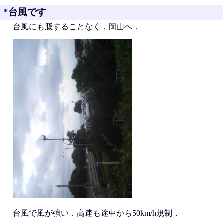
*
台風です
台風にも臆することなく，岡山へ．
台風で風が強い．高速も途中から50km/h規制．