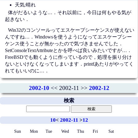
天気:晴れ
体がだるいような…．それ以前に，今日は何もやる気が
起きない．
Win32のコンソールってエスケープシーケンスが使えない
んですね…．Windowsを使うようになってエスケープシー
ケンス使うことが無かったので気づきませんでした．
SetConsoleTextAttributeとかを呼べば良いみたいですが…．
FreeBSDでも動くように作っているので，処理を振り分け
ないといけなくなってしまいます．printfあたりがやってく
れてもいいのに…．
2002-10
<< 2002-11 >>
2002-12
検索
10
<
2002-11
>
12
Sun
Mon
Tue
Wed
Thu
Fri
Sat