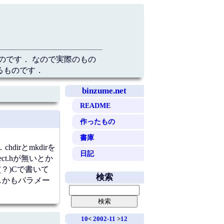
のです． なので実際のもの
るものです．
binzume.net
README
作ったもの
書庫
rとmkdirを
日記
ct.hが無いとか
(？)Cで書いて
検索
．しかもパラメー
10
<
2002-11
>
12