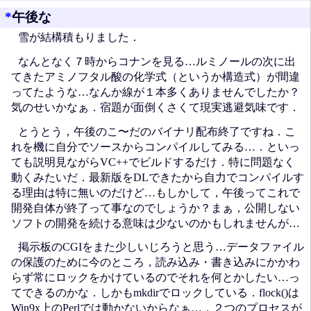
*
午後な
雪が結構積もりました．
なんとなく７時からコナンを見る…ルミノールの次に出
てきたアミノフタル酸の化学式（というか構造式）が間違
ってたような…なんか線が１本多くありませんでしたか？
気のせいかなぁ．宿題が面倒くさくて現実逃避気味です．
とうとう，午後のこ〜だのバイナリ配布終了ですね．こ
れを機に自分でソースからコンパイルしてみる…．といっ
ても説明見ながらVC++でビルドするだけ．特に問題なく
動くみたいだ．最新版をDLできたから自力でコンパイルす
る理由は特に無いのだけど…もしかして，午後ってこれで
開発自体が終了って事なのでしょうか？まぁ，公開しない
ソフトの開発を続ける意味は少ないのかもしれませんが…
掲示板のCGIをまた少しいじろうと思う…データファイル
の保護のために今のところ，読み込み・書き込みにかかわ
らず常にロックをかけているのでそれを何とかしたい…っ
てできるのかな．しかもmkdirでロックしている．flock()は
Win9x上のPerlでは動かないからなぁ…．２つのプロセスが