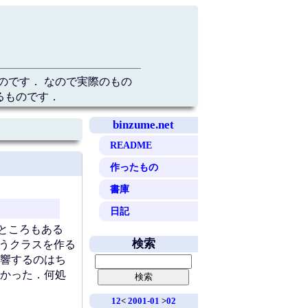
のです． なので実際のもの
るものです．
binzume.net
README
作ったもの
書庫
日記
いところもある
検索
というクラスを作る
に影響するのはち
かった．何処
12
<
2001-01
>
02