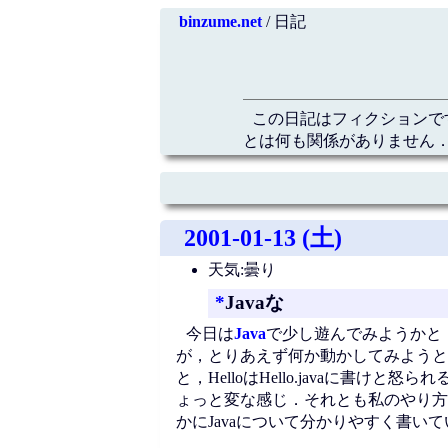
binzume.net
/ 日記
この日記はフィクションで
とは何も関係がありません．
2001-01-13 (土)
天気:曇り
*
Javaな
今日は
Java
で少し遊んでみようかと，
が，とりあえず何か動かしてみようと，定番の
と，HelloはHello.javaに書け
ょっと変な感じ．それとも私のやり方
かにJavaについて分かりやすく書い