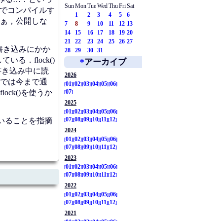
Sun
Mon
Tue
Wed
Thu
Fri
Sat
力でコンパイルす
1
2
3
4
5
6
ぁ，公開しな
7
8
9
10
11
12
13
14
15
16
17
18
19
20
21
22
23
24
25
26
27
書き込みにかか
28
29
30
31
．flock()
*
アーカイブ
書き込み中に読
2026
では今まで通
01
02
03
04
05
06
ck()を使うか
07
2025
01
02
03
04
05
06
いることを指摘
07
08
09
10
11
12
2024
01
02
03
04
05
06
07
08
09
10
11
12
2023
01
02
03
04
05
06
07
08
09
10
11
12
2022
01
02
03
04
05
06
07
08
09
10
11
12
2021