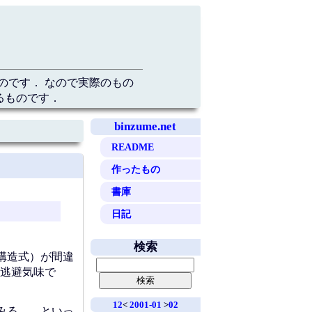
のです． なので実際のもの
るものです．
binzume.net
README
作ったもの
書庫
日記
検索
構造式）が間違
逃避気味で
12
<
2001-01
>
02
みる…．といっ