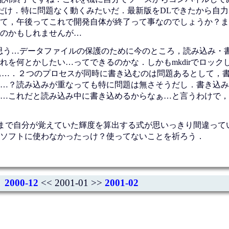
るだけ．特に問題なく動くみたいだ．最新版をDLできたから自
て，午後ってこれで開発自体が終了って事なのでしょうか？ま
のかもしれませんが…
と思う…データファイルの保護のために今のところ，読み込み・
何とかしたい…ってできるのかな．しかもmkdirでロックしている
からなぁ…．２つのプロセスが同時に書き込むのは問題あるとして，
…？読み込みが重なっても特に問題は無さそうだし．書き込み
これだと読み込み中に書き込めるからなぁ…と言うわけで，flo
まで自分が覚えていた輝度を算出する式が思いっきり間違って
ソフトに使わなかったっけ？使ってないことを祈ろう．
2000-12
<< 2001-01 >>
2001-02