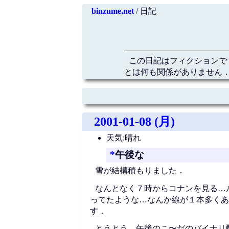
binzume.net
/ 日記
この日記はフィクションで
とは何も関係がありません．
2001-01-08 (月)
天気:晴れ
*
午後な
雪が結構積もりました．
なんとなく７時からコナンを見る…
ってたような…なんか線が１本多くあ
す．
とうとう，午後のこ〜だのバイナリ