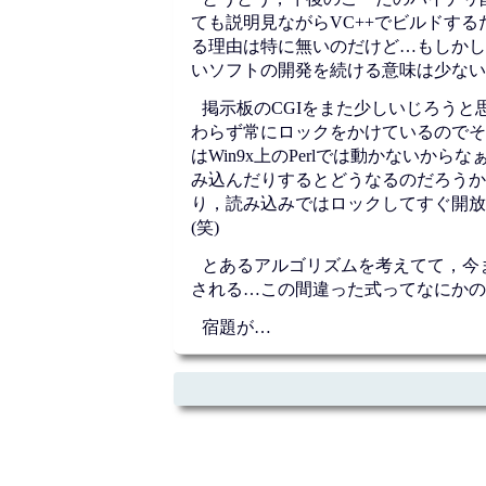
ても説明見ながらVC++でビルドす
る理由は特に無いのだけど…もしかし
いソフトの開発を続ける意味は少ない
掲示板のCGIをまた少しいじろう
わらず常にロックをかけているのでそれを
はWin9x上のPerlでは動かない
み込んだりするとどうなるのだろうか
り，読み込みではロックしてすぐ開放…
(笑)
とあるアルゴリズムを考えてて，今
される…この間違った式ってなにかの
宿題が…