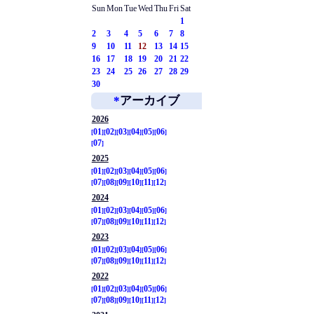
Sun
Mon
Tue
Wed
Thu
Fri
Sat
1
2
3
4
5
6
7
8
9
10
11
12
13
14
15
16
17
18
19
20
21
22
23
24
25
26
27
28
29
30
*
アーカイブ
2026
01
02
03
04
05
06
07
2025
01
02
03
04
05
06
07
08
09
10
11
12
2024
01
02
03
04
05
06
07
08
09
10
11
12
2023
01
02
03
04
05
06
07
08
09
10
11
12
2022
01
02
03
04
05
06
07
08
09
10
11
12