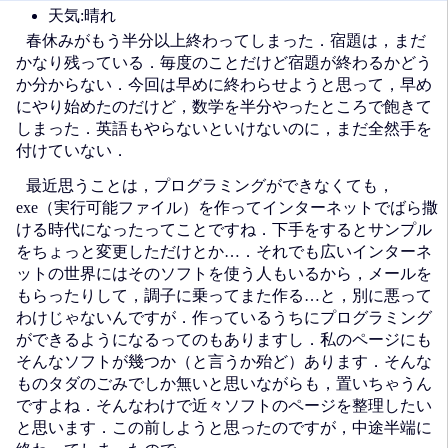
天気:晴れ
春休みがもう半分以上終わってしまった．宿題は，まだ
かなり残っている．毎度のことだけど宿題が終わるかどう
か分からない．今回は早めに終わらせようと思って，早め
にやり始めたのだけど，数学を半分やったところで飽きて
しまった．英語もやらないといけないのに，まだ全然手を
付けていない．
最近思うことは，プログラミングができなくても，
exe（実行可能ファイル）を作ってインターネットでばら撒
ける時代になったってことですね．下手をするとサンプル
をちょっと変更しただけとか…．それでも広いインターネ
ットの世界にはそのソフトを使う人もいるから，メールを
もらったりして，調子に乗ってまた作る…と，別に悪って
わけじゃないんですが．作っているうちにプログラミング
ができるようになるってのもありますし．私のページにも
そんなソフトが幾つか（と言うか殆ど）あります．そんな
ものタダのごみでしか無いと思いながらも，置いちゃうん
ですよね．そんなわけで近々ソフトのページを整理したい
と思います．この前しようと思ったのですが，中途半端に