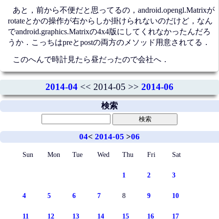
あと，前から不便だと思ってるの，android.opengl.Matrixが
rotateとかの操作が右からしか掛けられないのだけど，なん
でandroid.graphics.Matrixの4x4版にしてくれなかったんだろ
うか．こっちはpreとpostの両方のメソッド用意されてる．
このへんで時計見たら昼だったので会社へ．
2014-04
<< 2014-05 >>
2014-06
検索
04
<
2014-05
>
06
Sun
Mon
Tue
Wed
Thu
Fri
Sat
1
2
3
4
5
6
7
8
9
10
11
12
13
14
15
16
17