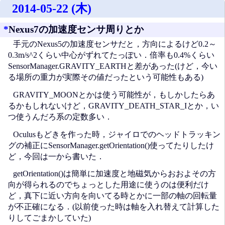
2014-05-22 (木)
*
Nexus7の加速度センサ周りとか
手元のNexus5の加速度センサだと，方向によるけど0.2～
0.3m/s^2くらい中心がずれてたっぽい．倍率も0.4%くらい
SensorManager.GRAVITY_EARTHと差があった(けど，今い
る場所の重力が実際その値だったという可能性もある)
GRAVITY_MOONとかは使う可能性が，もしかしたらあ
るかもしれないけど，GRAVITY_DEATH_STAR_Iとか，い
つ使うんだろ系の定数多い．
Oculusもどきを作った時，ジャイロでのヘッドトラッキン
グの補正にSensorManager.getOrientation()使ってたりしたけ
ど，今回は一から書いた．
getOrientation()は簡単に加速度と地磁気からおおよその方
向が得られるのでちょっとした用途に使うのは便利だけ
ど，真下に近い方向を向いてる時とかに一部の軸の回転量
が不正確になる．(以前使った時は軸を入れ替えて計算した
りしてごまかしていた)