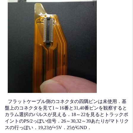
フラットケーブル側のコネクタの四隅ピンは未使用．基
盤上のコネクタを見て1～16番と31,40番ピンを観察すると
カラム選択のパルスが見える．18～22を見るとトラックポ
イントのPS/2っぽい信号．26～30,32～39あたりがマトリク
スの行っぽい．19,23が+5V．25がGND．