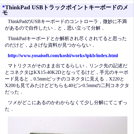
*
ThinkPad USBトラックポイントキーボードのメ
モ
ThinkPadのUSBキーボードのコントローラ，微妙に不満
があるので自作したい．と，思い立って分解．
ThinkPadキーボードとか解析され尽くされてると思った
のだけど，よさげな資料が見つからない．
http://www.yosaisoft.com/koshi/works/tpkb/index.html
マトリクスがそのまま出てるらしい．リンク先の記述だ
とコネクタはKX15-40K2Dとなってるけど，手元のキーボ
ード見ると，0.5mmピッチのコネクタに見える．X220と
X200も見てみたけどどちらも40ピン0.5mmの二列コネクタ
だった．
ツメがどこにあるのかわからなくて少し分解にてこずっ
た．