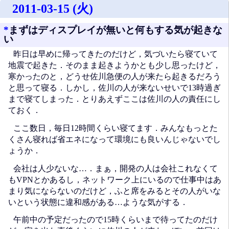
2011-03-15 (火)
*
まずはディスプレイが無いと何もする気が起きな
い
昨日は早めに帰ってきたのだけど，気づいたら寝ていて
地震で起きた．そのまま起きようかとも少し思ったけど，
寒かったのと，どうせ佐川急便の人が来たら起きるだろう
と思って寝る．しかし，佐川の人が来ないせいで13時過ぎ
まで寝てしまった．とりあえずここは佐川の人の責任にし
ておく．
ここ数日，毎日12時間くらい寝てます．みんなもっとた
くさん寝れば省エネになって環境にも良いんじゃないでし
ょうか．
会社は人少ないな…．まぁ，開発の人は会社これなくて
もVPNとかあるし，ネットワーク上にいるので仕事中はあ
まり気にならないのだけど，ふと席をみるとその人がいな
いという状態に違和感がある…ような気がする．
午前中の予定だったので15時くらいまで待ってたのだけ