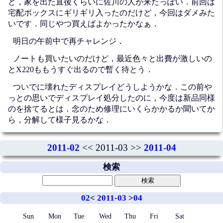
ど，家を出た直後くらいに佐川の人が来たっぽい．前回は
宅配ボックスにギリギリ入ったのだけど，今回はダメみた
いです．同じやつ買えばよかったかなぁ．
明日の午前中で再チャレンジ．
ノートも買いたいのだけど，最近色々と出費が激しいの
とX220ももうすぐ出るので暫く待とう．
ついでに壊れたディスプレイどうしようかな．この前や
っとの思いでディスプレイ処分したのに，今度は新品同様
のを捨てるとは．念のため修理にいくらかかるか聞いてか
ら，分解して様子見るかな．
2011-02
<< 2011-03 >>
2011-04
検索
02
<
2011-03
>
04
Sun
Mon
Tue
Wed
Thu
Fri
Sat