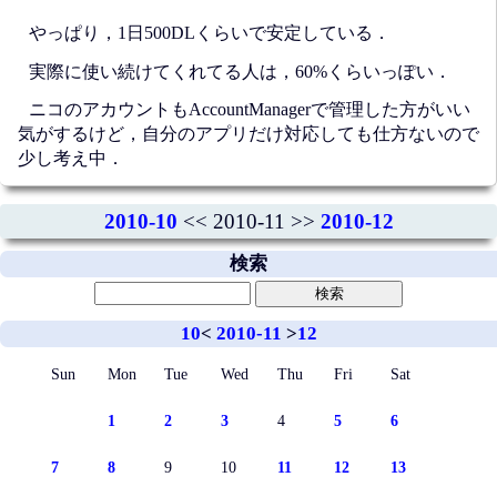
やっぱり，1日500DLくらいで安定している．
実際に使い続けてくれてる人は，60%くらいっぽい．
ニコのアカウントもAccountManagerで管理した方がいい
気がするけど，自分のアプリだけ対応しても仕方ないので
少し考え中．
2010-10
<< 2010-11 >>
2010-12
検索
10
<
2010-11
>
12
Sun
Mon
Tue
Wed
Thu
Fri
Sat
1
2
3
4
5
6
7
8
9
10
11
12
13