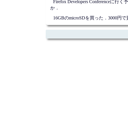
Firefox Developers Co
か．
16GBのmicroSDを買った．3000