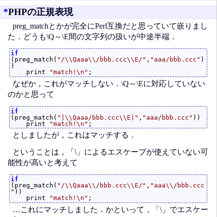
*
PHPの正規表現
preg_matchとかが完全にPerl互換だと思っていて嵌りまし
た．どうも\Q～\E間の文字列の扱いが中途半端．
if
(preg_match(
"/\\Qaaa\\/bbb.ccc\\E/"
,
"aaa/bbb.ccc"
)
)

    print 
"match!\n"
なぜか，これがマッチしない．\Q～\Eに対応していない
のかと思って
if
(preg_match(
"|\\Qaaa/bbb.ccc\\E|"
,
"aaa/bbb.ccc"
))

    print 
"match!\n"
としましたが，これはマッチする．
ということは，「\」によるエスケープが使えていない可
能性が高いと考えて
if
(preg_match(
"/\\Qaaa\\/bbb.ccc\\E/"
,
"aaa\\/bbb.ccc
"
))

    print 
"match!\n"
…これにマッチしました．かといって，「\」でエスケー