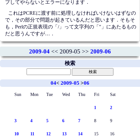
プしてやらないとエラーになります．
これはPCREに渡す前に処理しなければいけないはずなの
で，その部分で問題が起きているんだと思います．そもそ
も，Perlの正規表現の「/」って文字列の「"」にあたるもの
だと思うんですが…．
2009-04
<< 2009-05 >>
2009-06
検索
04
<
2009-05
>
06
Sun
Mon
Tue
Wed
Thu
Fri
Sat
1
2
3
4
5
6
7
8
9
10
11
12
13
14
15
16