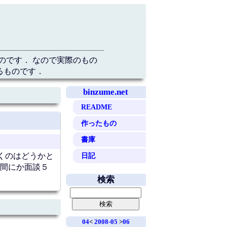
のです． なので実際のもの
るものです．
binzume.net
README
作ったもの
書庫
日記
くのはどうかと
間にか面談５
検索
04
<
2008-05
>
06