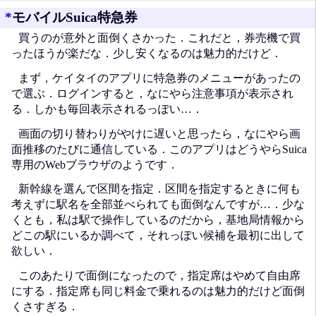
*
モバイルSuica特急券
買うのが意外と面倒くさかった．これだと，券売機で買
ったほうが楽だな．少し安くなるのは魅力的だけど．
まず，ケイタイのアプリに特急券のメニューがあったの
で選ぶ．ログインすると，なにやら注意事項が表示され
る．しかも毎回表示されるっぽい…．
画面の切り替わりがやけに遅いと思ったら，なにやら画
面推移のたびに通信している．このアプリはどうやらSuica
専用のWebブラウザのようです．
新幹線を選んで区間を指定．区間を指定するときに何も
考えずに駅名を全部並べられても面倒なんですが…．少な
くとも，私は駅で操作しているのだから，基地局情報から
どこの駅にいるか調べて，それっぽい候補を最初に出して
欲しい．
このあたりで面倒になったので，指定席はやめて自由席
にする．指定席も同じ料金で乗れるのは魅力的だけど面倒
くさすぎる．