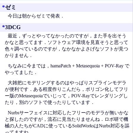
*
ゼミ
今日は朝からゼミで発表．
*
3DCG
最近，ずっとやってなかったのですが，また手を出そう
かなと思ってます．ソフトウェア環境を見直そうと思って
色々調べているのですが，なかなかよさげなソフトが見つ
かりません．
ちなみに今までは，hamaPatch + Metasequoia + POV-Ray で
やってました．
大雑把にモデリングするのはやっぱりスプラインモデラ
が便利です．ある程度作りこんだら，ポリゴン化してフリ
ー版のMetasequoiaでいじって，POV-Rayでレンダリングし
たり，別のソフトで使ったりしています．
Nurbsサーフェイスに対応したフリーのモデラが無いかな
と探したのですが，流石に見当たりませんね．ロボ研で機
械の人たちがCADに使っているSolidWorksはNurbs対応を謳
ってますね．