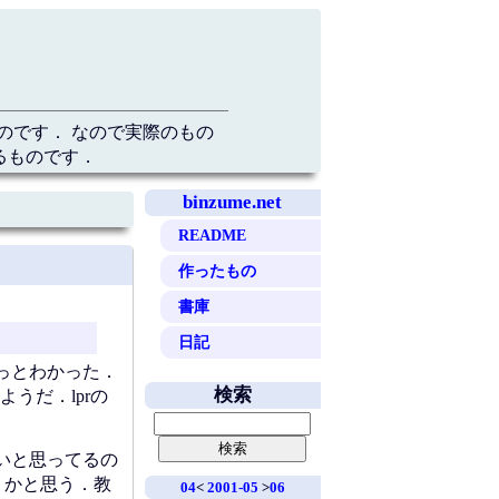
のです． なので実際のもの
るものです．
binzume.net
README
作ったもの
書庫
日記
っとわかった．
検索
うだ．lprの
いと思ってるの
うかと思う．教
04
<
2001-05
>
06