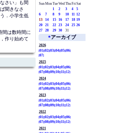
なさい」も間
Sun
Mon
Tue
Wed
Thu
Fri
Sat
ば聞きなさ
1
2
3
4
5
6
7
8
9
10
11
12
う．小学生低
13
14
15
16
17
18
19
20
21
22
23
24
25
26
27
28
29
30
31
時間は数時間に
*
アーカイブ
，作り始めて
2026
01
02
03
04
05
06
07
2025
01
02
03
04
05
06
07
08
09
10
11
12
2024
01
02
03
04
05
06
07
08
09
10
11
12
2023
01
02
03
04
05
06
07
08
09
10
11
12
2022
01
02
03
04
05
06
07
08
09
10
11
12
2021