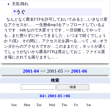
天気:晴れ
*
うぐ
なんとなく匿名FTPを許可しておいてみると…いきなり変
なアクセスが…．一生懸命mp3をアップロードしているよ
うです．64Kなので大変そうです．一旦切断してやって
も，また懲りずにやってきました．いつまで続くでしょう
か？(笑)．その間に，アクセス元を調べる…って，nl…オラ
ンダからのアクセスですか．このままだと，ネットが遅く
てしょうがないから匿名FTPは禁止しておこ．ファイル置
き場にされても困りますし…．
2001-04
<< 2001-05 >>
2001-06
検索
04
<
2001-05
>
06
Sun
Mon
Tue
Wed
Thu
Fri
Sat