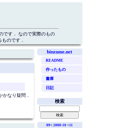
のです． なので実際のもの
るものです．
binzume.net
README
作ったもの
書庫
日記
かかなり疑問．
検索
09
<
2000-10
>
11