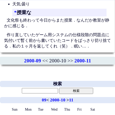
天気:曇り
*
授業な
文化祭も終わって今日からまた授業．なんだか教室が静
かに感じる．
作り直していたゲーム用システムの仕様段階の問題点に
気付いて暫く前から書いていたコードをばっさり切り捨て
る．私の１ヶ月を返してくれ（笑）．眠い…．
2000-09
<< 2000-10 >>
2000-11
検索
09
<
2000-10
>
11
Sun
Mon
Tue
Wed
Thu
Fri
Sat