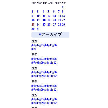
Sun
Mon
Tue
Wed
Thu
Fri
Sat
1
2
3
4
5
6
7
8
9
10
11
12
13
14
15
16
17
18
19
20
21
22
23
24
25
26
27
28
29
30
31
*
アーカイブ
2026
01
02
03
04
05
06
07
2025
01
02
03
04
05
06
07
08
09
10
11
12
2024
01
02
03
04
05
06
07
08
09
10
11
12
2023
01
02
03
04
05
06
07
08
09
10
11
12
2022
01
02
03
04
05
06
07
08
09
10
11
12