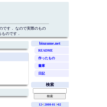
のです． なので実際のもの
るものです．
binzume.net
README
作ったもの
書庫
日記
検索
12
<
2000-01
>
02