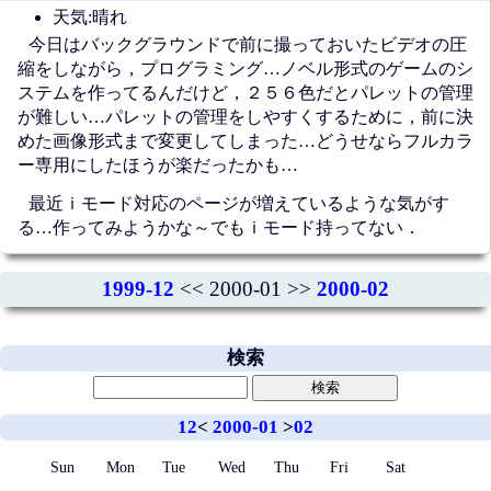
天気:晴れ
今日はバックグラウンドで前に撮っておいたビデオの圧
縮をしながら，プログラミング…ノベル形式のゲームのシ
ステムを作ってるんだけど，２５６色だとパレットの管理
が難しい…パレットの管理をしやすくするために，前に決
めた画像形式まで変更してしまった…どうせならフルカラ
ー専用にしたほうが楽だったかも…
最近ｉモード対応のページが増えているような気がす
る…作ってみようかな～でもｉモード持ってない．
1999-12
<< 2000-01 >>
2000-02
検索
12
<
2000-01
>
02
Sun
Mon
Tue
Wed
Thu
Fri
Sat